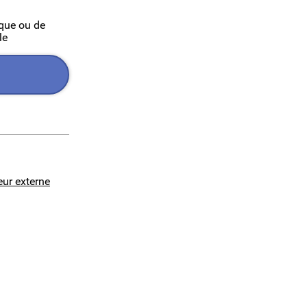
ique ou de
le
eur externe