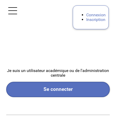
Ouvrir le menu
Connexion
Inscription
Accueil
Personnels d'encadrement
Premier degré
Je suis un utilisateur académique ou de l'administration
Second degré
centrale
Personnels BIATPSS
Se connecter
Etudiants et autres profils
Mes demandes